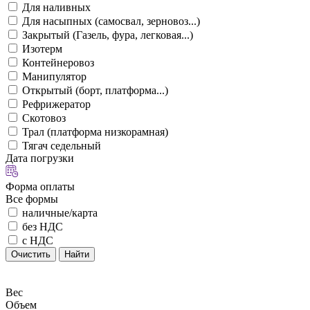
Для наливных
Для насыпных (самосвал, зерновоз...)
Закрытый (Газель, фура, легковая...)
Изотерм
Контейнеровоз
Манипулятор
Открытый (борт, платформа...)
Рефрижератор
Скотовоз
Трал (платформа низкорамная)
Тягач седельный
Дата погрузки
Форма оплаты
Все формы
наличные/карта
без НДС
с НДС
Очистить
Найти
Вес
Объем