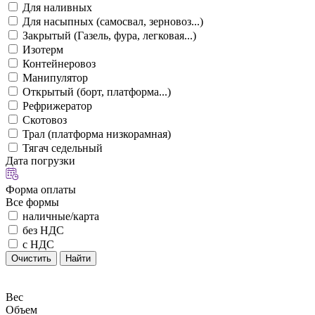
Для наливных
Для насыпных (самосвал, зерновоз...)
Закрытый (Газель, фура, легковая...)
Изотерм
Контейнеровоз
Манипулятор
Открытый (борт, платформа...)
Рефрижератор
Скотовоз
Трал (платформа низкорамная)
Тягач седельный
Дата погрузки
Форма оплаты
Все формы
наличные/карта
без НДС
с НДС
Очистить
Найти
Вес
Объем