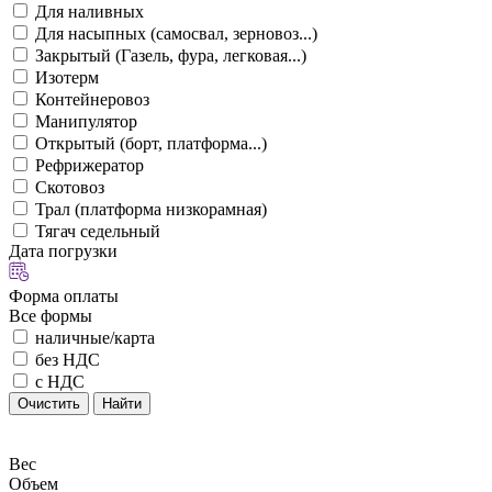
Для наливных
Для насыпных (самосвал, зерновоз...)
Закрытый (Газель, фура, легковая...)
Изотерм
Контейнеровоз
Манипулятор
Открытый (борт, платформа...)
Рефрижератор
Скотовоз
Трал (платформа низкорамная)
Тягач седельный
Дата погрузки
Форма оплаты
Все формы
наличные/карта
без НДС
с НДС
Очистить
Найти
Вес
Объем