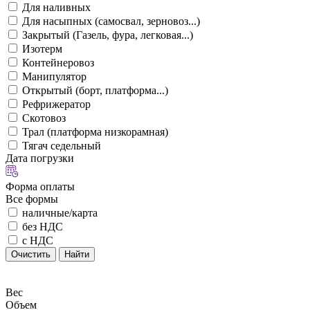
Для наливных
Для насыпных (самосвал, зерновоз...)
Закрытый (Газель, фура, легковая...)
Изотерм
Контейнеровоз
Манипулятор
Открытый (борт, платформа...)
Рефрижератор
Скотовоз
Трал (платформа низкорамная)
Тягач седельный
Дата погрузки
Форма оплаты
Все формы
наличные/карта
без НДС
с НДС
Очистить
Найти
Вес
Объем