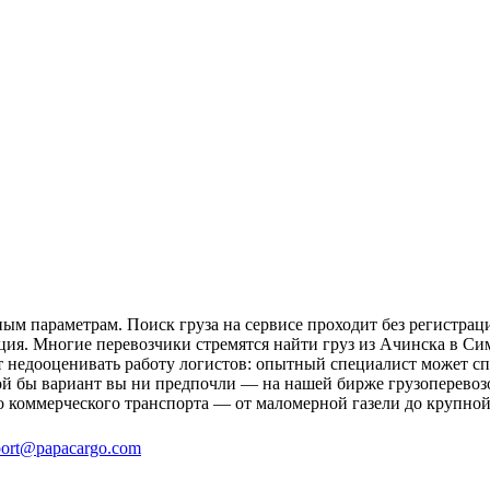
м параметрам. Поиск груза на сервисе проходит без регистраци
ция. Многие перевозчики стремятся найти груз из Ачинска в Си
ит недооценивать работу логистов: опытный специалист может 
ой бы вариант вы ни предпочли — на нашей бирже грузоперевозо
о коммерческого транспорта — от маломерной газели до крупной
ort@papacargo.com