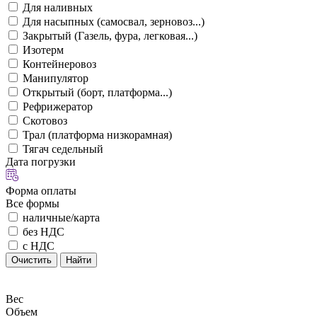
Для наливных
Для насыпных (самосвал, зерновоз...)
Закрытый (Газель, фура, легковая...)
Изотерм
Контейнеровоз
Манипулятор
Открытый (борт, платформа...)
Рефрижератор
Скотовоз
Трал (платформа низкорамная)
Тягач седельный
Дата погрузки
Форма оплаты
Все формы
наличные/карта
без НДС
с НДС
Очистить
Найти
Вес
Объем