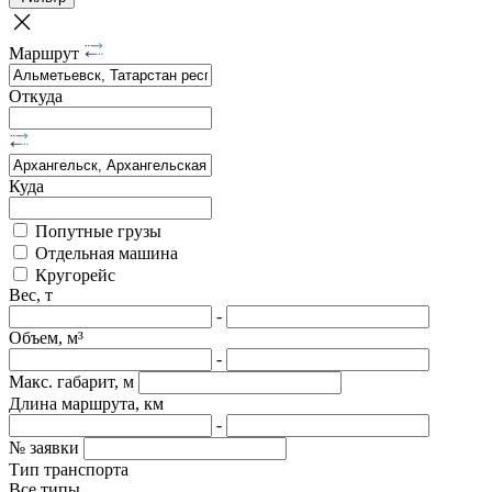
Маршрут
Откуда
Куда
Попутные грузы
Отдельная машина
Кругорейс
Вес, т
-
Объем, м³
-
Макс. габарит, м
Длина маршрута, км
-
№ заявки
Тип транспорта
Все типы