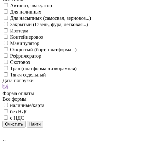
Автовоз, эвакуатор
Для наливных
Для насыпных (самосвал, зерновоз...)
Закрытый (Газель, фура, легковая...)
Изотерм
Контейнеровоз
Манипулятор
Открытый (борт, платформа...)
Рефрижератор
Скотовоз
Трал (платформа низкорамная)
Тягач седельный
Дата погрузки
Форма оплаты
Все формы
наличные/карта
без НДС
с НДС
Очистить
Найти