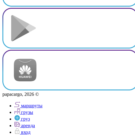
papacargo, 2026 ©
маршруты
грузы
груз
аренда
вход