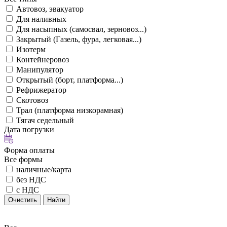
Автовоз, эвакуатор
Для наливных
Для насыпных (самосвал, зерновоз...)
Закрытый (Газель, фура, легковая...)
Изотерм
Контейнеровоз
Манипулятор
Открытый (борт, платформа...)
Рефрижератор
Скотовоз
Трал (платформа низкорамная)
Тягач седельный
Дата погрузки
Форма оплаты
Все формы
наличные/карта
без НДС
с НДС
Очистить
Найти