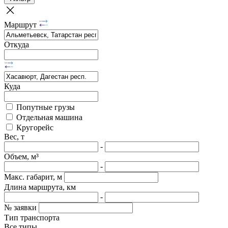
Маршрут
Откуда
Куда
Попутные грузы
Отдельная машина
Кругорейс
Вес, т
-
Объем, м³
-
Макс. габарит, м
Длина маршрута, км
-
№ заявки
Тип транспорта
Все типы