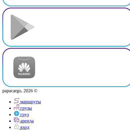
papacargo, 2026 ©
маршруты
грузы
груз
аренда
вход