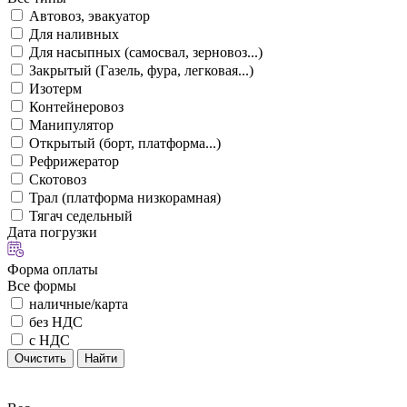
Автовоз, эвакуатор
Для наливных
Для насыпных (самосвал, зерновоз...)
Закрытый (Газель, фура, легковая...)
Изотерм
Контейнеровоз
Манипулятор
Открытый (борт, платформа...)
Рефрижератор
Скотовоз
Трал (платформа низкорамная)
Тягач седельный
Дата погрузки
Форма оплаты
Все формы
наличные/карта
без НДС
с НДС
Очистить
Найти