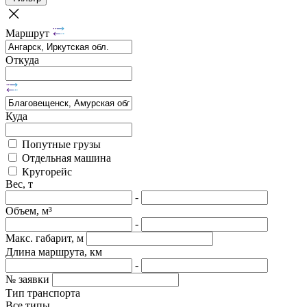
Маршрут
Откуда
Куда
Попутные грузы
Отдельная машина
Кругорейс
Вес, т
-
Объем, м³
-
Макс. габарит, м
Длина маршрута, км
-
№ заявки
Тип транспорта
Все типы