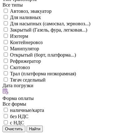
Все типы
Автовоз, эвакуатор
Для наливных
Для насыпных (самосвал, зерновоз...)
Закрытый (Газель, фура, легковая...)
Изотерм
Контейнеровоз
Манипулятор
Открытый (борт, платформа...)
Рефрижератор
Скотовоз
Трал (платформа низкорамная)
Тягач седельный
Дата погрузки
Форма оплаты
Все формы
наличные/карта
без НДС
с НДС
Очистить
Найти