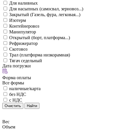
Для наливных
Для насыпных (самосвал, зерновоз...)
Закрытый (Газель, фура, легковая...)
Изотерм
Контейнеровоз
Манипулятор
Открытый (борт, платформа...)
Рефрижератор
Скотовоз
Трал (платформа низкорамная)
Тягач седельный
Дата погрузки
Форма оплаты
Все формы
наличные/карта
без НДС
с НДС
Очистить
Найти
Вес
Объем