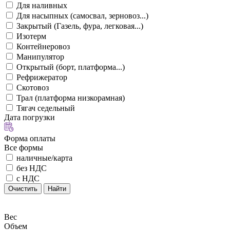
Для наливных
Для насыпных (самосвал, зерновоз...)
Закрытый (Газель, фура, легковая...)
Изотерм
Контейнеровоз
Манипулятор
Открытый (борт, платформа...)
Рефрижератор
Скотовоз
Трал (платформа низкорамная)
Тягач седельный
Дата погрузки
Форма оплаты
Все формы
наличные/карта
без НДС
с НДС
Очистить
Найти
Вес
Объем