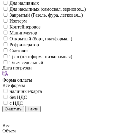
Для наливных
Для насыпных (самосвал, зерновоз...)
Закрытый (Газель, фура, легковая...)
Изотерм
Контейнеровоз
Манипулятор
Открытый (борт, платформа...)
Рефрижератор
Скотовоз
Трал (платформа низкорамная)
Тягач седельный
Дата погрузки
Форма оплаты
Все формы
наличные/карта
без НДС
с НДС
Очистить
Найти
Вес
Объем