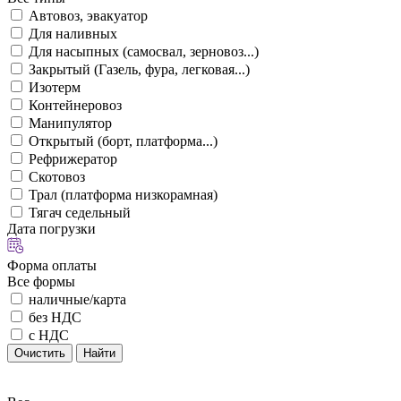
Автовоз, эвакуатор
Для наливных
Для насыпных (самосвал, зерновоз...)
Закрытый (Газель, фура, легковая...)
Изотерм
Контейнеровоз
Манипулятор
Открытый (борт, платформа...)
Рефрижератор
Скотовоз
Трал (платформа низкорамная)
Тягач седельный
Дата погрузки
Форма оплаты
Все формы
наличные/карта
без НДС
с НДС
Очистить
Найти