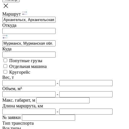
Маршрут
Откуда
Куда
Попутные грузы
Отдельная машина
Кругорейс
Вес, т
-
Объем, м³
-
Макс. габарит, м
Длина маршрута, км
-
№ заявки
Тип транспорта
Все типы