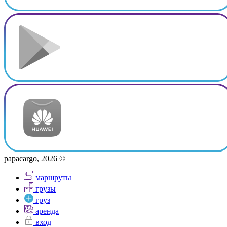
papacargo, 2026 ©
маршруты
грузы
груз
аренда
вход