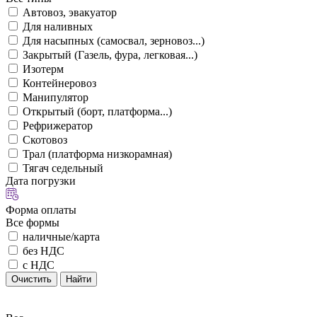
Автовоз, эвакуатор
Для наливных
Для насыпных (самосвал, зерновоз...)
Закрытый (Газель, фура, легковая...)
Изотерм
Контейнеровоз
Манипулятор
Открытый (борт, платформа...)
Рефрижератор
Скотовоз
Трал (платформа низкорамная)
Тягач седельный
Дата погрузки
Форма оплаты
Все формы
наличные/карта
без НДС
с НДС
Очистить
Найти