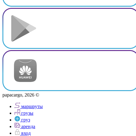
papacargo, 2026 ©
маршруты
грузы
груз
аренда
вход