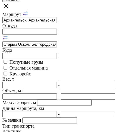
Маршрут
Откуда
Куда
Попутные грузы
Отдельная машина
Кругорейс
Вес, т
-
Объем, м³
-
Макс. габарит, м
Длина маршрута, км
-
№ заявки
Тип транспорта
Все типы