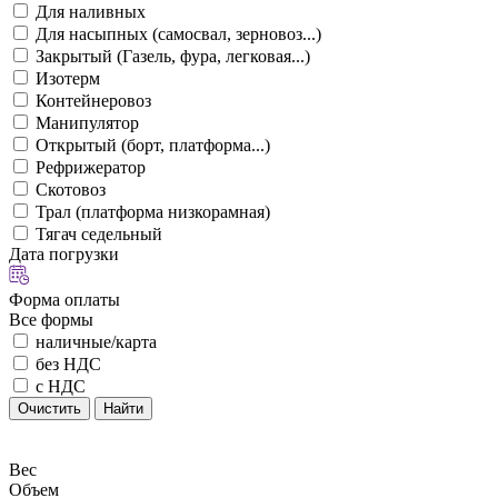
Для наливных
Для насыпных (самосвал, зерновоз...)
Закрытый (Газель, фура, легковая...)
Изотерм
Контейнеровоз
Манипулятор
Открытый (борт, платформа...)
Рефрижератор
Скотовоз
Трал (платформа низкорамная)
Тягач седельный
Дата погрузки
Форма оплаты
Все формы
наличные/карта
без НДС
с НДС
Очистить
Найти
Вес
Объем