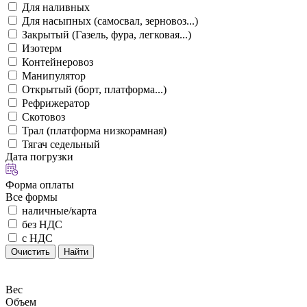
Для наливных
Для насыпных (самосвал, зерновоз...)
Закрытый (Газель, фура, легковая...)
Изотерм
Контейнеровоз
Манипулятор
Открытый (борт, платформа...)
Рефрижератор
Скотовоз
Трал (платформа низкорамная)
Тягач седельный
Дата погрузки
Форма оплаты
Все формы
наличные/карта
без НДС
с НДС
Очистить
Найти
Вес
Объем