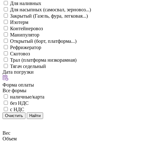
Для наливных
Для насыпных (самосвал, зерновоз...)
Закрытый (Газель, фура, легковая...)
Изотерм
Контейнеровоз
Манипулятор
Открытый (борт, платформа...)
Рефрижератор
Скотовоз
Трал (платформа низкорамная)
Тягач седельный
Дата погрузки
Форма оплаты
Все формы
наличные/карта
без НДС
с НДС
Очистить
Найти
Вес
Объем