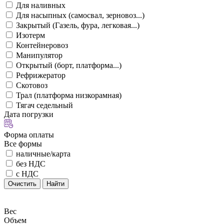
Для наливных
Для насыпных (самосвал, зерновоз...)
Закрытый (Газель, фура, легковая...)
Изотерм
Контейнеровоз
Манипулятор
Открытый (борт, платформа...)
Рефрижератор
Скотовоз
Трал (платформа низкорамная)
Тягач седельный
Дата погрузки
Форма оплаты
Все формы
наличные/карта
без НДС
с НДС
Очистить
Найти
Вес
Объем