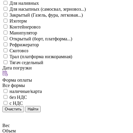
Для наливных
Для насыпных (самосвал, зерновоз...)
Закрытый (Газель, фура, легковая...)
Изотерм
Контейнеровоз
Манипулятор
Открытый (борт, платформа...)
Рефрижератор
Скотовоз
Трал (платформа низкорамная)
Тягач седельный
Дата погрузки
Форма оплаты
Все формы
наличные/карта
без НДС
с НДС
Очистить
Найти
Вес
Объем