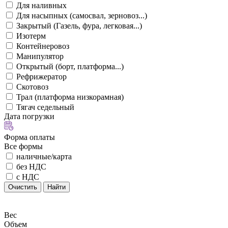
Для наливных
Для насыпных (самосвал, зерновоз...)
Закрытый (Газель, фура, легковая...)
Изотерм
Контейнеровоз
Манипулятор
Открытый (борт, платформа...)
Рефрижератор
Скотовоз
Трал (платформа низкорамная)
Тягач седельный
Дата погрузки
Форма оплаты
Все формы
наличные/карта
без НДС
с НДС
Очистить
Найти
Вес
Объем