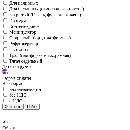
Для наливных
Для насыпных (самосвал, зерновоз...)
Закрытый (Газель, фура, легковая...)
Изотерм
Контейнеровоз
Манипулятор
Открытый (борт, платформа...)
Рефрижератор
Скотовоз
Трал (платформа низкорамная)
Тягач седельный
Дата погрузки
Форма оплаты
Все формы
наличные/карта
без НДС
с НДС
Очистить
Найти
Вес
Объем