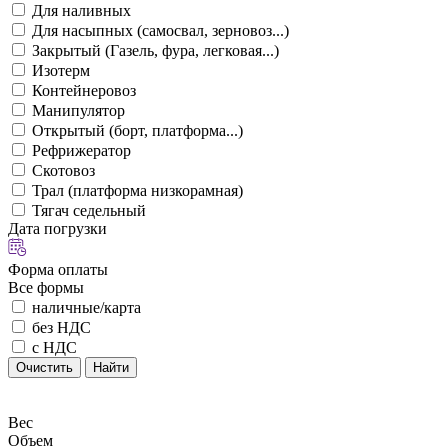
Для наливных
Для насыпных (самосвал, зерновоз...)
Закрытый (Газель, фура, легковая...)
Изотерм
Контейнеровоз
Манипулятор
Открытый (борт, платформа...)
Рефрижератор
Скотовоз
Трал (платформа низкорамная)
Тягач седельный
Дата погрузки
Форма оплаты
Все формы
наличные/карта
без НДС
с НДС
Очистить
Найти
Вес
Объем