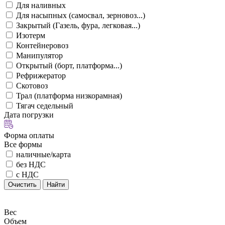
Для наливных
Для насыпных (самосвал, зерновоз...)
Закрытый (Газель, фура, легковая...)
Изотерм
Контейнеровоз
Манипулятор
Открытый (борт, платформа...)
Рефрижератор
Скотовоз
Трал (платформа низкорамная)
Тягач седельный
Дата погрузки
Форма оплаты
Все формы
наличные/карта
без НДС
с НДС
Очистить
Найти
Вес
Объем