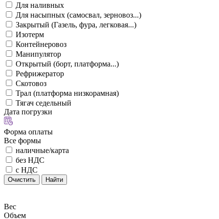
Для наливных
Для насыпных (самосвал, зерновоз...)
Закрытый (Газель, фура, легковая...)
Изотерм
Контейнеровоз
Манипулятор
Открытый (борт, платформа...)
Рефрижератор
Скотовоз
Трал (платформа низкорамная)
Тягач седельный
Дата погрузки
Форма оплаты
Все формы
наличные/карта
без НДС
с НДС
Очистить
Найти
Вес
Объем