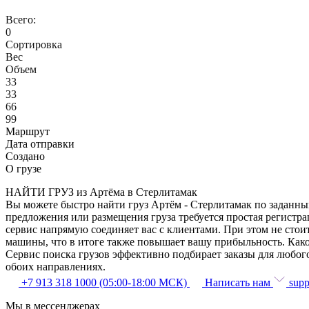
Всего:
0
Сортировка
Вес
Объем
33
33
66
99
Маршрут
Дата отправки
Создано
О грузе
НАЙТИ ГРУЗ из Артёма в Стерлитамак
Вы можете быстро найти груз Артём - Стерлитамак по заданным
предложения или размещения груза требуется простая регистра
сервис напрямую соединяет вас с клиентами. При этом не сто
машины, что в итоге также повышает вашу прибыльность. Како
Сервис поиска грузов эффективно подбирает заказы для любог
обоих направлениях.
+7 913 318 1000 (05:00-18:00 МСК)
Написать нам
supp
Мы в мессенджерах