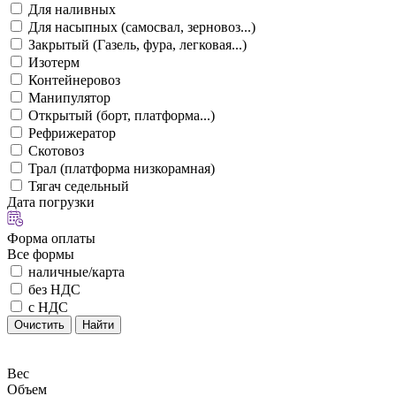
Для наливных
Для насыпных (самосвал, зерновоз...)
Закрытый (Газель, фура, легковая...)
Изотерм
Контейнеровоз
Манипулятор
Открытый (борт, платформа...)
Рефрижератор
Скотовоз
Трал (платформа низкорамная)
Тягач седельный
Дата погрузки
Форма оплаты
Все формы
наличные/карта
без НДС
с НДС
Очистить
Найти
Вес
Объем