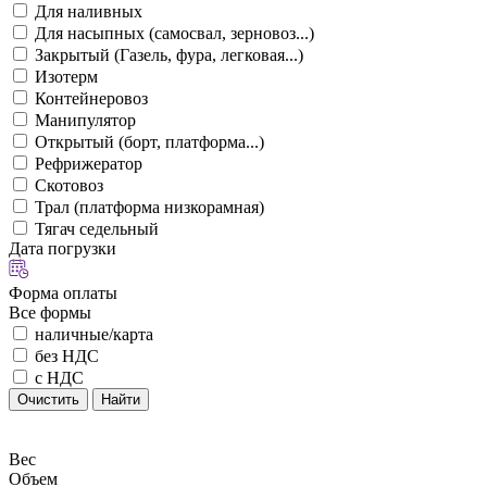
Для наливных
Для насыпных (самосвал, зерновоз...)
Закрытый (Газель, фура, легковая...)
Изотерм
Контейнеровоз
Манипулятор
Открытый (борт, платформа...)
Рефрижератор
Скотовоз
Трал (платформа низкорамная)
Тягач седельный
Дата погрузки
Форма оплаты
Все формы
наличные/карта
без НДС
с НДС
Очистить
Найти
Вес
Объем