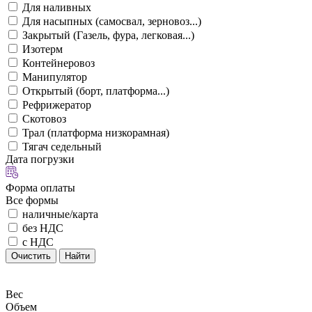
Для наливных
Для насыпных (самосвал, зерновоз...)
Закрытый (Газель, фура, легковая...)
Изотерм
Контейнеровоз
Манипулятор
Открытый (борт, платформа...)
Рефрижератор
Скотовоз
Трал (платформа низкорамная)
Тягач седельный
Дата погрузки
Форма оплаты
Все формы
наличные/карта
без НДС
с НДС
Очистить
Найти
Вес
Объем