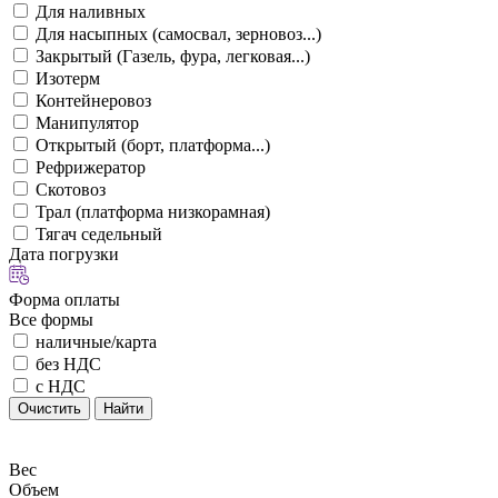
Для наливных
Для насыпных (самосвал, зерновоз...)
Закрытый (Газель, фура, легковая...)
Изотерм
Контейнеровоз
Манипулятор
Открытый (борт, платформа...)
Рефрижератор
Скотовоз
Трал (платформа низкорамная)
Тягач седельный
Дата погрузки
Форма оплаты
Все формы
наличные/карта
без НДС
с НДС
Очистить
Найти
Вес
Объем