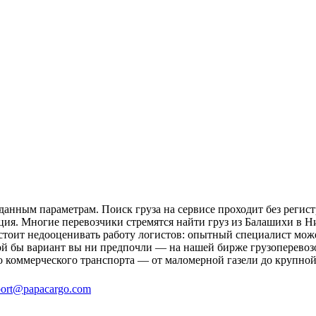
анным параметрам. Поиск груза на сервисе проходит без регист
ция. Многие перевозчики стремятся найти груз из Балашихи в Н
 стоит недооценивать работу логистов: опытный специалист мо
й бы вариант вы ни предпочли — на нашей бирже грузоперевозо
о коммерческого транспорта — от маломерной газели до крупной
ort@papacargo.com