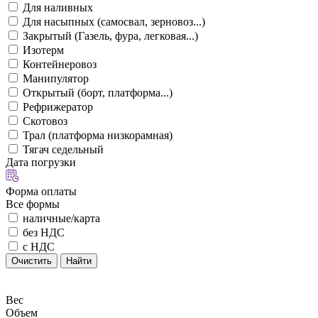
Для наливных
Для насыпных (самосвал, зерновоз...)
Закрытый (Газель, фура, легковая...)
Изотерм
Контейнеровоз
Манипулятор
Открытый (борт, платформа...)
Рефрижератор
Скотовоз
Трал (платформа низкорамная)
Тягач седельный
Дата погрузки
Форма оплаты
Все формы
наличные/карта
без НДС
с НДС
Очистить
Найти
Вес
Объем