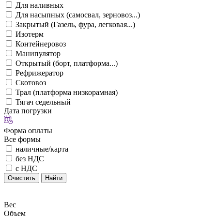
Для наливных
Для насыпных (самосвал, зерновоз...)
Закрытый (Газель, фура, легковая...)
Изотерм
Контейнеровоз
Манипулятор
Открытый (борт, платформа...)
Рефрижератор
Скотовоз
Трал (платформа низкорамная)
Тягач седельный
Дата погрузки
Форма оплаты
Все формы
наличные/карта
без НДС
с НДС
Очистить
Найти
Вес
Объем