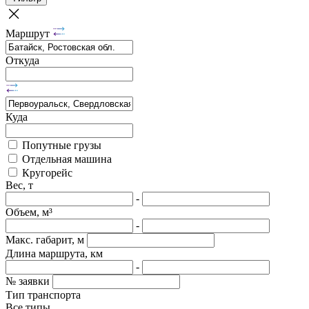
Маршрут
Откуда
Куда
Попутные грузы
Отдельная машина
Кругорейс
Вес, т
-
Объем, м³
-
Макс. габарит, м
Длина маршрута, км
-
№ заявки
Тип транспорта
Все типы