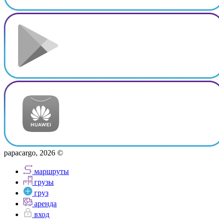
papacargo, 2026 ©
маршруты
грузы
груз
аренда
вход