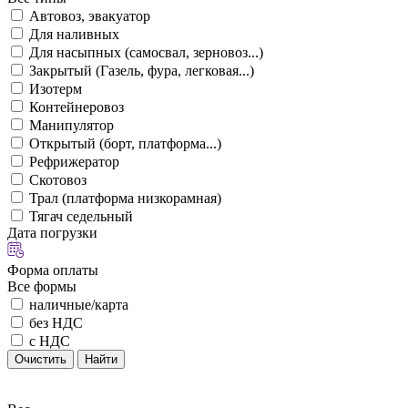
Автовоз, эвакуатор
Для наливных
Для насыпных (самосвал, зерновоз...)
Закрытый (Газель, фура, легковая...)
Изотерм
Контейнеровоз
Манипулятор
Открытый (борт, платформа...)
Рефрижератор
Скотовоз
Трал (платформа низкорамная)
Тягач седельный
Дата погрузки
Форма оплаты
Все формы
наличные/карта
без НДС
с НДС
Очистить
Найти