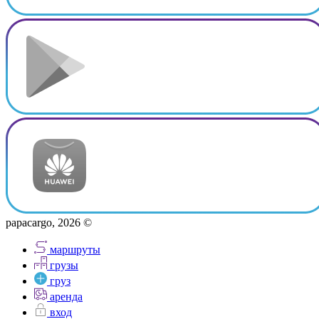
papacargo, 2026 ©
маршруты
грузы
груз
аренда
вход