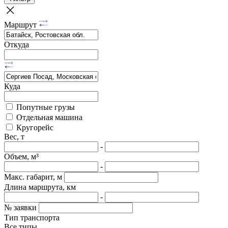
Маршрут
Откуда
Куда
Попутные грузы
Отдельная машина
Кругорейс
Вес, т
-
Объем, м³
-
Макс. габарит, м
Длина маршрута, км
-
№ заявки
Тип транспорта
Все типы