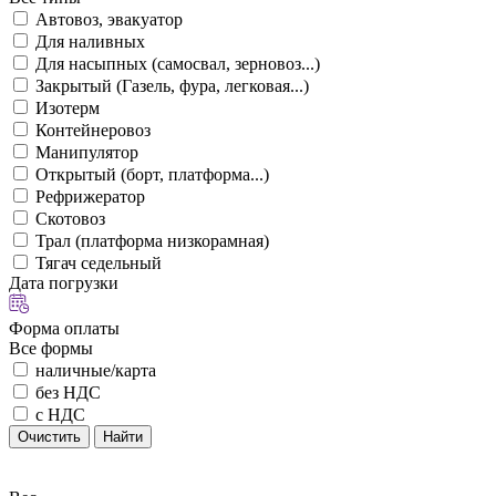
Автовоз, эвакуатор
Для наливных
Для насыпных (самосвал, зерновоз...)
Закрытый (Газель, фура, легковая...)
Изотерм
Контейнеровоз
Манипулятор
Открытый (борт, платформа...)
Рефрижератор
Скотовоз
Трал (платформа низкорамная)
Тягач седельный
Дата погрузки
Форма оплаты
Все формы
наличные/карта
без НДС
с НДС
Очистить
Найти