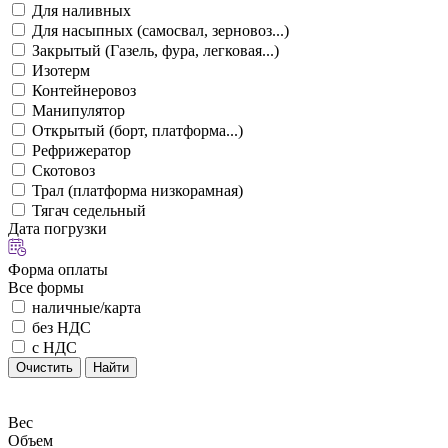
Для наливных
Для насыпных (самосвал, зерновоз...)
Закрытый (Газель, фура, легковая...)
Изотерм
Контейнеровоз
Манипулятор
Открытый (борт, платформа...)
Рефрижератор
Скотовоз
Трал (платформа низкорамная)
Тягач седельный
Дата погрузки
Форма оплаты
Все формы
наличные/карта
без НДС
с НДС
Очистить
Найти
Вес
Объем