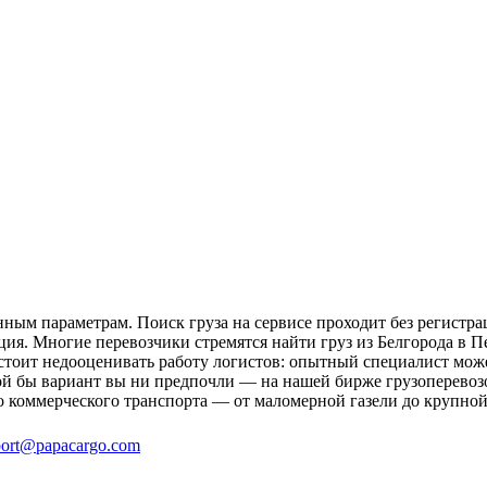
нным параметрам. Поиск груза на сервисе проходит без регистра
ция. Многие перевозчики стремятся найти груз из Белгорода в Пе
 стоит недооценивать работу логистов: опытный специалист мо
й бы вариант вы ни предпочли — на нашей бирже грузоперевозок
о коммерческого транспорта — от маломерной газели до крупной
ort@papacargo.com