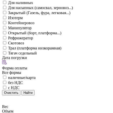
Для наливных
Для насыпных (самосвал, зерновоз...)
Закрытый (Газель, фура, легковая...)
Изотерм
Контейнеровоз
Манипулятор
Открытый (борт, платформа...)
Рефрижератор
Скотовоз
Трал (платформа низкорамная)
Тягач седельный
Дата погрузки
Форма оплаты
Все формы
наличные/карта
без НДС
с НДС
Очистить
Найти
Вес
Объем