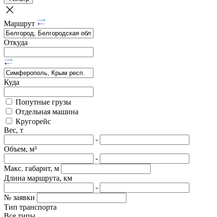
Маршрут
Откуда
Куда
Попутные грузы
Отдельная машина
Кругорейс
Вес, т
-
Объем, м³
-
Макс. габарит, м
Длина маршрута, км
-
№ заявки
Тип транспорта
Все типы