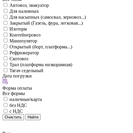
Автовоз, эвакуатор
Для наливных
Для насыпных (самосвал, зерновоз...)
Закрытый (Газель, фура, легковая...)
Изотерм
Контейнеровоз
Манипулятор
Открытый (борт, платформа...)
Рефрижератор
Скотовоз
Трал (платформа низкорамная)
Тягач седельный
Дата погрузки
Форма оплаты
Все формы
наличные/карта
без НДС
с НДС
Очистить
Найти