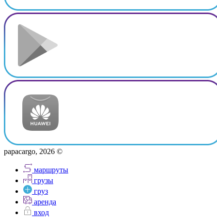
papacargo, 2026 ©
маршруты
грузы
груз
аренда
вход