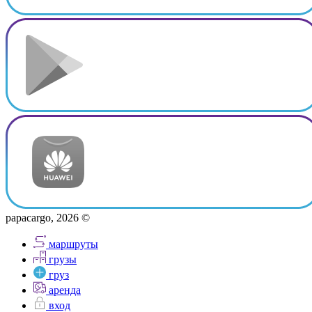
papacargo, 2026 ©
маршруты
грузы
груз
аренда
вход