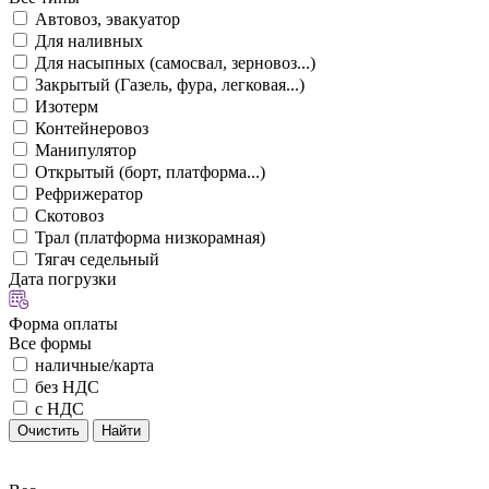
Автовоз, эвакуатор
Для наливных
Для насыпных (самосвал, зерновоз...)
Закрытый (Газель, фура, легковая...)
Изотерм
Контейнеровоз
Манипулятор
Открытый (борт, платформа...)
Рефрижератор
Скотовоз
Трал (платформа низкорамная)
Тягач седельный
Дата погрузки
Форма оплаты
Все формы
наличные/карта
без НДС
с НДС
Очистить
Найти