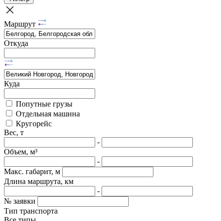
Маршрут
Откуда
Куда
Попутные грузы
Отдельная машина
Кругорейс
Вес, т
-
Объем, м³
-
Макс. габарит, м
Длина маршрута, км
-
№ заявки
Тип транспорта
Все типы