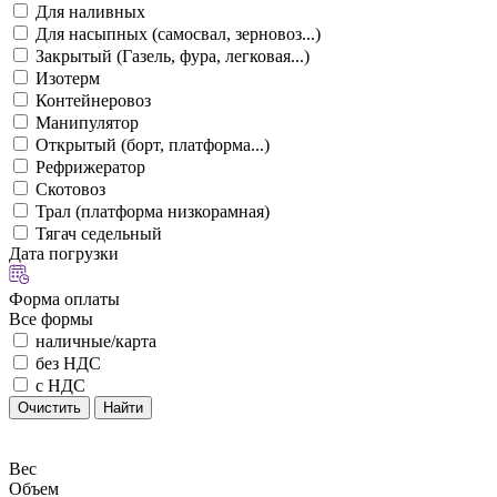
Для наливных
Для насыпных (самосвал, зерновоз...)
Закрытый (Газель, фура, легковая...)
Изотерм
Контейнеровоз
Манипулятор
Открытый (борт, платформа...)
Рефрижератор
Скотовоз
Трал (платформа низкорамная)
Тягач седельный
Дата погрузки
Форма оплаты
Все формы
наличные/карта
без НДС
с НДС
Очистить
Найти
Вес
Объем