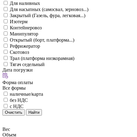
Для наливных
Для насыпных (самосвал, зерновоз...)
Закрытый (Газель, фура, легковая...)
Изотерм
Контейнеровоз
Манипулятор
Открытый (борт, платформа...)
Рефрижератор
Скотовоз
Трал (платформа низкорамная)
Тягач седельный
Дата погрузки
Форма оплаты
Все формы
наличные/карта
без НДС
с НДС
Очистить
Найти
Вес
Объем