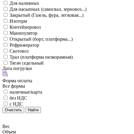
Для наливных
Для насыпных (самосвал, зерновоз...)
Закрытый (Газель, фура, легковая...)
Изотерм
Контейнеровоз
Манипулятор
Открытый (борт, платформа...)
Рефрижератор
Скотовоз
Трал (платформа низкорамная)
Тягач седельный
Дата погрузки
Форма оплаты
Все формы
наличные/карта
без НДС
с НДС
Очистить
Найти
Вес
Объем