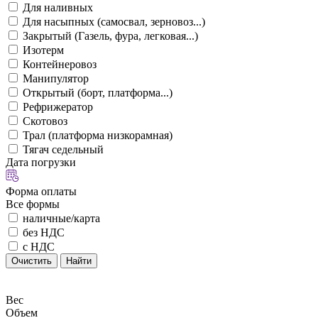
Для наливных
Для насыпных (самосвал, зерновоз...)
Закрытый (Газель, фура, легковая...)
Изотерм
Контейнеровоз
Манипулятор
Открытый (борт, платформа...)
Рефрижератор
Скотовоз
Трал (платформа низкорамная)
Тягач седельный
Дата погрузки
Форма оплаты
Все формы
наличные/карта
без НДС
с НДС
Очистить
Найти
Вес
Объем