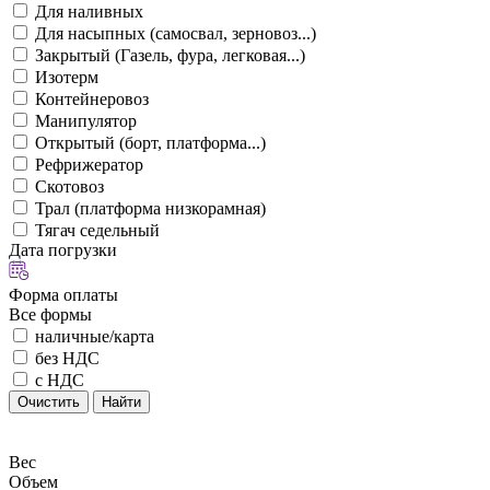
Для наливных
Для насыпных (самосвал, зерновоз...)
Закрытый (Газель, фура, легковая...)
Изотерм
Контейнеровоз
Манипулятор
Открытый (борт, платформа...)
Рефрижератор
Скотовоз
Трал (платформа низкорамная)
Тягач седельный
Дата погрузки
Форма оплаты
Все формы
наличные/карта
без НДС
с НДС
Очистить
Найти
Вес
Объем