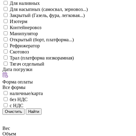
Для наливных
Для насыпных (самосвал, зерновоз...)
Закрытый (Газель, фура, легковая...)
Изотерм
Контейнеровоз
Манипулятор
Открытый (борт, платформа...)
Рефрижератор
Скотовоз
Трал (платформа низкорамная)
Тягач седельный
Дата погрузки
Форма оплаты
Все формы
наличные/карта
без НДС
с НДС
Очистить
Найти
Вес
Объем