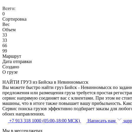
Всего:
0
Сортировка
Вес
Объем
33
33
66
99
Маршрут
Дата отправки
Создано
О грузе
НАЙТИ ГРУЗ из Бийска в Невинномысск
Вы можете быстро найти груз Бийск - Невинномысск по заданны
предложения или размещения груза требуется простая регистра
сервис напрямую соединяет вас с клиентами. При этом не сто
машины, что в итоге также повышает вашу прибыльность. Како
Сервис поиска грузов эффективно подбирает заказы для любог
обоих направлениях.
+7 913 318 1000 (05:00-18:00 МСК)
Написать нам
supp
Мы в мессенджерах