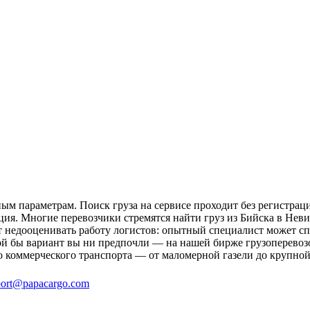
м параметрам. Поиск груза на сервисе проходит без регистраци
ция. Многие перевозчики стремятся найти груз из Бийска в Нев
ит недооценивать работу логистов: опытный специалист может 
й бы вариант вы ни предпочли — на нашей бирже грузоперевозо
о коммерческого транспорта — от маломерной газели до крупной
ort@papacargo.com