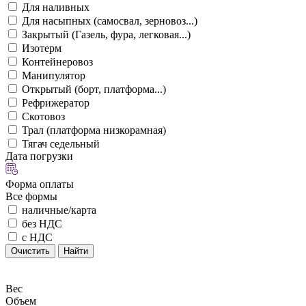
Для наливных
Для насыпных (самосвал, зерновоз...)
Закрытый (Газель, фура, легковая...)
Изотерм
Контейнеровоз
Манипулятор
Открытый (борт, платформа...)
Рефрижератор
Скотовоз
Трал (платформа низкорамная)
Тягач седельный
Дата погрузки
Форма оплаты
Все формы
наличные/карта
без НДС
с НДС
Очистить
Найти
Вес
Объем