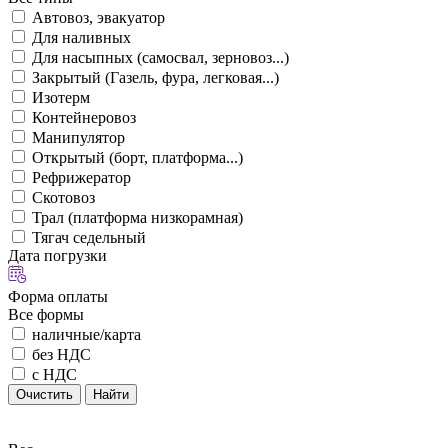
Автовоз, эвакуатор
Для наливных
Для насыпных (самосвал, зерновоз...)
Закрытый (Газель, фура, легковая...)
Изотерм
Контейнеровоз
Манипулятор
Открытый (борт, платформа...)
Рефрижератор
Скотовоз
Трал (платформа низкорамная)
Тягач седельный
Дата погрузки
Форма оплаты
Все формы
наличные/карта
без НДС
с НДС
Очистить
Найти