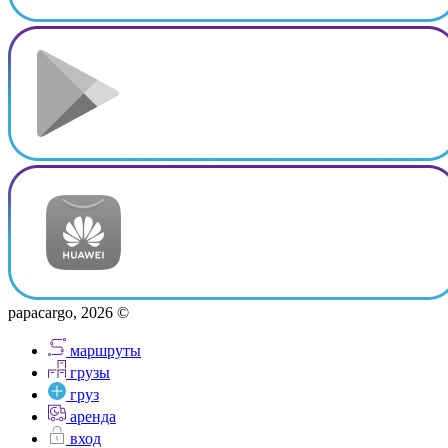
papacargo, 2026 ©
маршруты
грузы
груз
аренда
вход