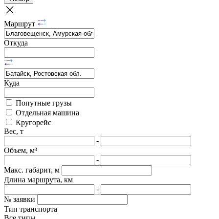
Маршрут
Откуда
Куда
Попутные грузы
Отдельная машина
Кругорейс
Вес, т
-
Объем, м³
-
Макс. габарит, м
Длина маршрута, км
-
№ заявки
Тип транспорта
Все типы