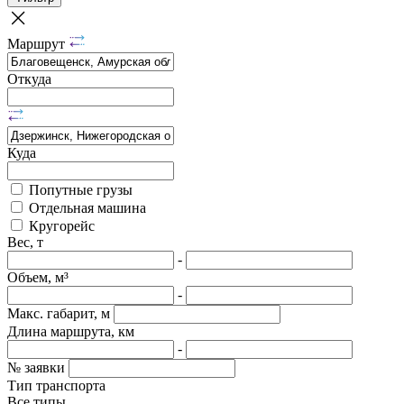
Маршрут
Откуда
Куда
Попутные грузы
Отдельная машина
Кругорейс
Вес, т
-
Объем, м³
-
Макс. габарит, м
Длина маршрута, км
-
№ заявки
Тип транспорта
Все типы