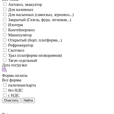
Автовоз, эвакуатор
Для наливных
Для насыпных (самосвал, зерновоз...)
Закрытый (Газель, фура, легковая...)
Изотерм
Контейнеровоз
Манипулятор
Открытый (борт, платформа...)
Рефрижератор
Скотовоз
Трал (платформа низкорамная)
Тягач седельный
Дата погрузки
Форма оплаты
Все формы
наличные/карта
без НДС
с НДС
Очистить
Найти