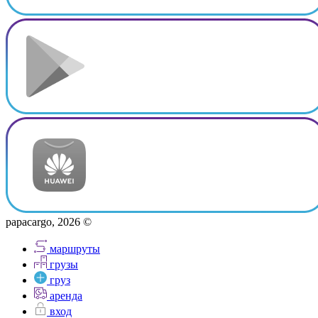
papacargo, 2026 ©
маршруты
грузы
груз
аренда
вход