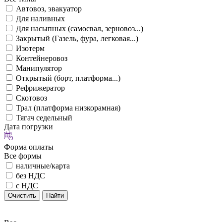
Автовоз, эвакуатор
Для наливных
Для насыпных (самосвал, зерновоз...)
Закрытый (Газель, фура, легковая...)
Изотерм
Контейнеровоз
Манипулятор
Открытый (борт, платформа...)
Рефрижератор
Скотовоз
Трал (платформа низкорамная)
Тягач седельный
Дата погрузки
Форма оплаты
Все формы
наличные/карта
без НДС
с НДС
Очистить
Найти