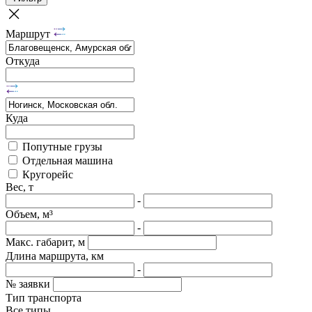
Маршрут
Откуда
Куда
Попутные грузы
Отдельная машина
Кругорейс
Вес, т
-
Объем, м³
-
Макс. габарит, м
Длина маршрута, км
-
№ заявки
Тип транспорта
Все типы