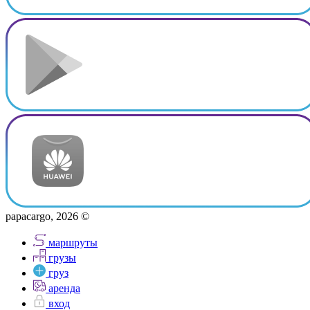
papacargo, 2026 ©
маршруты
грузы
груз
аренда
вход