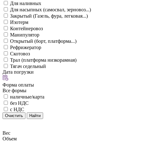
Для наливных
Для насыпных (самосвал, зерновоз...)
Закрытый (Газель, фура, легковая...)
Изотерм
Контейнеровоз
Манипулятор
Открытый (борт, платформа...)
Рефрижератор
Скотовоз
Трал (платформа низкорамная)
Тягач седельный
Дата погрузки
Форма оплаты
Все формы
наличные/карта
без НДС
с НДС
Очистить
Найти
Вес
Объем