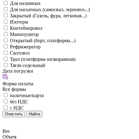
Для наливных
Для насыпных (самосвал, зерновоз...)
Закрытый (Газель, фура, легковая...)
Изотерм
Контейнеровоз
Манипулятор
Открытый (борт, платформа...)
Рефрижератор
Скотовоз
Трал (платформа низкорамная)
Тягач седельный
Дата погрузки
Форма оплаты
Все формы
наличные/карта
без НДС
с НДС
Очистить
Найти
Вес
Объем