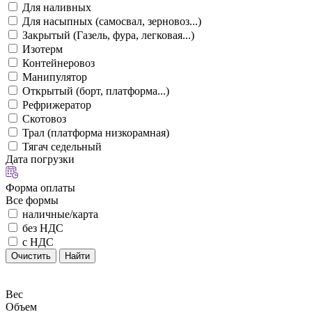
Для наливных
Для насыпных (самосвал, зерновоз...)
Закрытый (Газель, фура, легковая...)
Изотерм
Контейнеровоз
Манипулятор
Открытый (борт, платформа...)
Рефрижератор
Скотовоз
Трал (платформа низкорамная)
Тягач седельный
Дата погрузки
Форма оплаты
Все формы
наличные/карта
без НДС
с НДС
Очистить
Найти
Вес
Объем