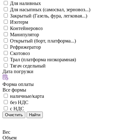
Для наливных
Для насыпных (самосвал, зерновоз...)
Закрытый (Газель, фура, легковая...)
Изотерм
Контейнеровоз
Манипулятор
Открытый (борт, платформа...)
Рефрижератор
Скотовоз
Трал (платформа низкорамная)
Тягач седельный
Дата погрузки
Форма оплаты
Все формы
наличные/карта
без НДС
с НДС
Очистить
Найти
Вес
Объем